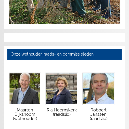
Onze wethouder, raads- en commissieleden:
Maarten
Ria Heemskerk
Robbert
Dijkshoorn
(raadslid)
Janssen
(wethouder)
(raadslid)