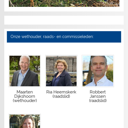
Onze wethouder, raads- en commissieleden:
Maarten
Ria Heemskerk
Robbert
Dijkshoorn
(raadslid)
Janssen
(wethouder)
(raadslid)