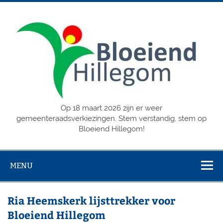
Doorgaan
naar
inhoud
Op 18 maart 2026 zijn er weer
gemeenteraadsverkiezingen. Stem verstandig, stem op
Bloeiend Hillegom!
MENU
Ria Heemskerk lijsttrekker voor
Bloeiend Hillegom